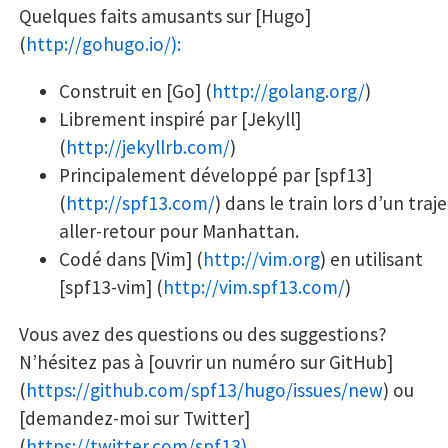
Quelques faits amusants sur [Hugo]
(
http://gohugo.io/):
Construit en [Go] (
http://golang.org/
)
Librement inspiré par [Jekyll]
(
http://jekyllrb.com/
)
Principalement développé par [spf13]
(
http://spf13.com/
) dans le train lors d’un traje
aller-retour pour Manhattan.
Codé dans [Vim] (
http://vim.org
) en utilisant
[spf13-vim] (
http://vim.spf13.com/
)
Vous avez des questions ou des suggestions?
N’hésitez pas à [ouvrir un numéro sur GitHub]
(
https://github.com/spf13/hugo/issues/new
) ou
[demandez-moi sur Twitter]
(
https://twitter.com/spf13)
.